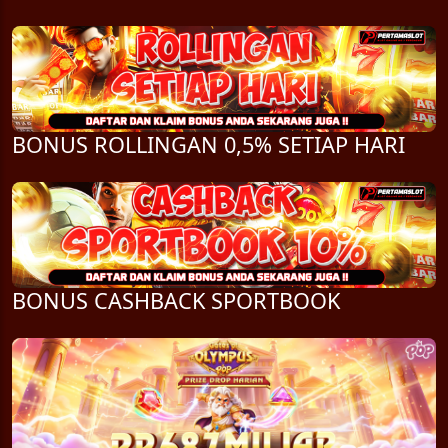
BONUS ROLLINGAN 0,5% SETIAP HARI
BONUS CASHBACK SPORTBOOK