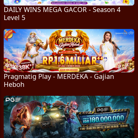
DAILY WINS MEGA GACOR - Season 4
Level 5
Pragmatig Play - MERDEKA - Gajian
Heboh