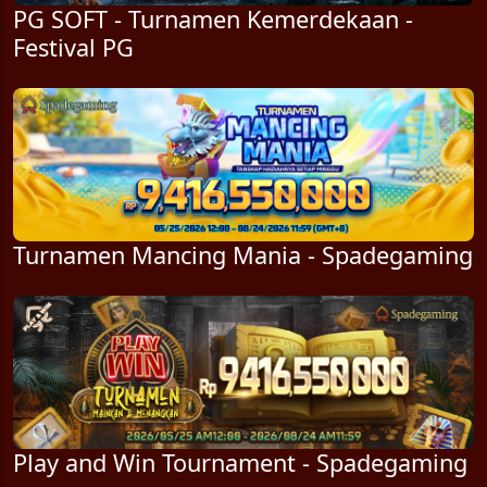
PG SOFT - Turnamen Kemerdekaan -
Festival PG
Turnamen Mancing Mania - Spadegaming
Play and Win Tournament - Spadegaming