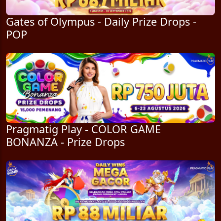
Gates of Olympus - Daily Prize Drops -
POP
Pragmatig Play - COLOR GAME
BONANZA - Prize Drops