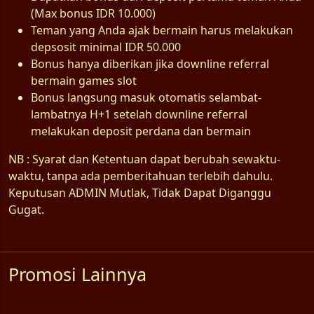
(Max bonus IDR 10.000)
Teman yang Anda ajak bermain harus melakukan
depsosit minimal IDR 50.000
Bonus hanya diberikan jika downline referral
bermain games slot
Bonus langsung masuk otomatis selambat-
lambatnya H+1 setelah downline referral
melakukan deposit perdana dan bermain
NB : Syarat dan Ketentuan dapat berubah sewaktu-
waktu, tanpa ada pemberitahuan terlebih dahulu.
Keputusan ADMIN Mutlak, Tidak Dapat Diganggu
Gugat.
Promosi Lainnya