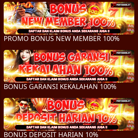
PROMO BONUS NEW MEMBER 100%
BONUS GARANSI KEKALAHAN 100%
BONUS DEPOSIT HARIAN 10%