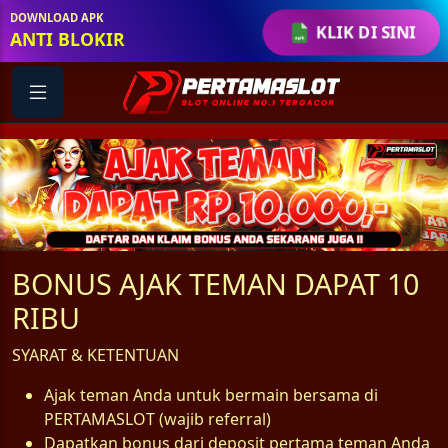
DOWNLOAD APK
KLIK DI SINI
ANTI BLOKIR
BONUS AJAK TEMAN DAPAT 10
RIBU
SYARAT & KETENTUAN
Ajak teman Anda untuk bermain bersama di
PERTAMASLOT (wajib referral)
Dapatkan bonus dari deposit pertama teman Anda