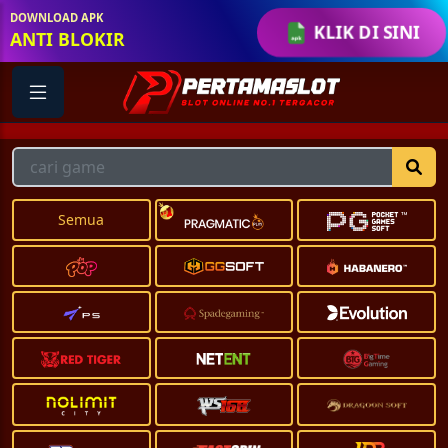
DOWNLOAD APK
KLIK DI SINI
ANTI BLOKIR
Semua