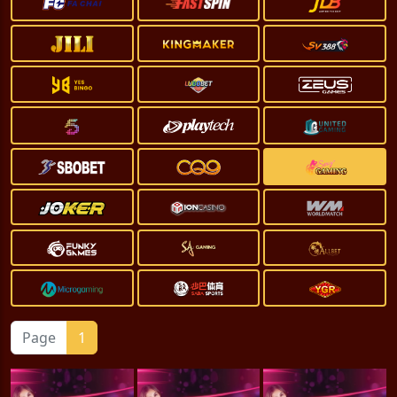
Page
1