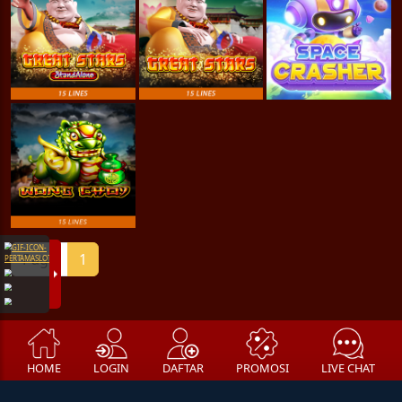
Page
1
HOME
LOGIN
DAFTAR
PROMOSI
LIVE CHAT