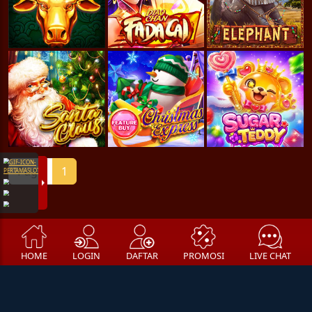
Page
1
HOME
LOGIN
DAFTAR
PROMOSI
LIVE CHAT