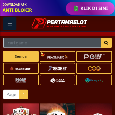
DOWNLOAD APK
KLIK DI SINI
ANTI BLOKIR
Semua
Page
1