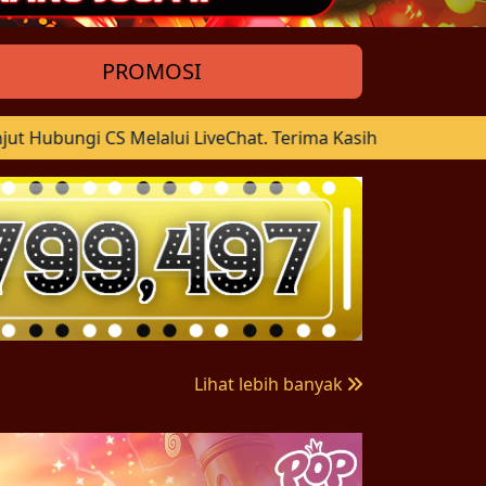
PROMOSI
 LiveChat. Terima Kasih
Lihat lebih banyak