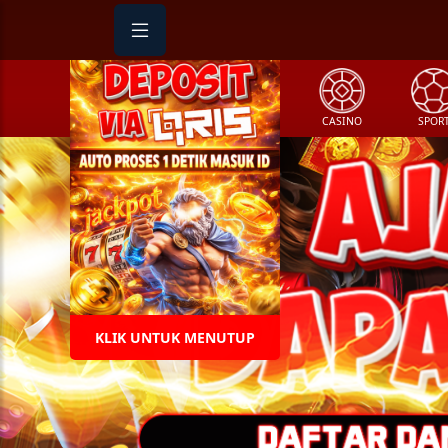
HOME
SLOT
CASINO
SPOR
KLIK UNTUK MENUTUP