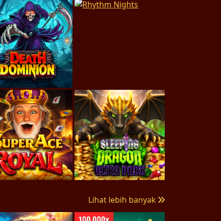
Lihat lebih banyak