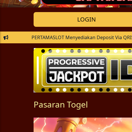
LOGIN
SLOT Menyediakan Deposit Via QRIS Auto Proses 1 Detik La
Pasaran Togel