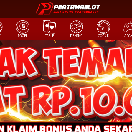
T
TOGEL
TABLE
FISHING
COCK F.
ARC