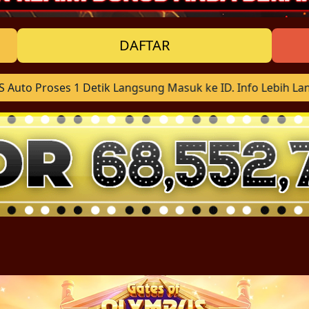
DAFTAR
ngsung Masuk ke ID. Info Lebih Lanjut Hubungi CS Melalui