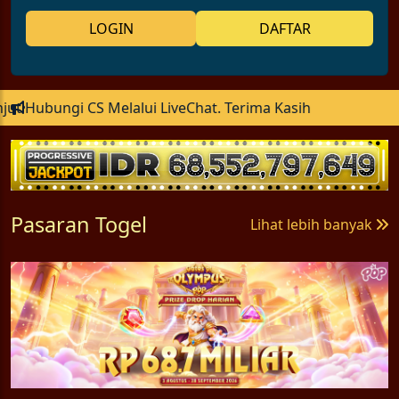
LOGIN
DAFTAR
 CS Melalui LiveChat. Terima Kasih
Pasaran Togel
Lihat lebih banyak