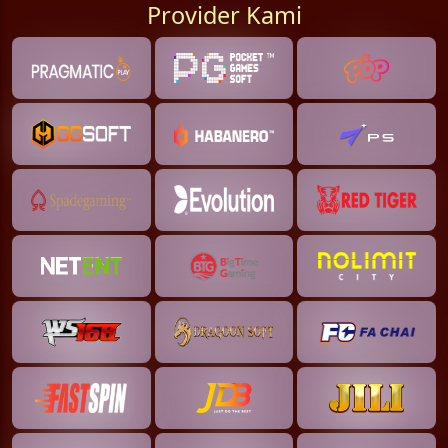
Provider Kami