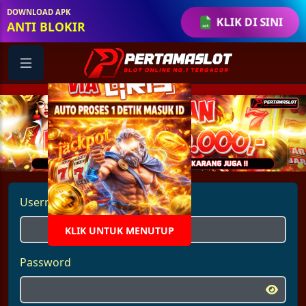
DOWNLOAD APK
KLIK DI SINI
ANTI BLOKIR
Username
KLIK UNTUK MENUTUP
Password