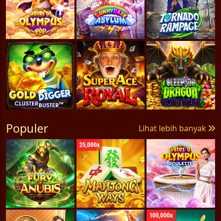
Populer
Lihat lebih banyak