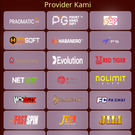
Provider Kami