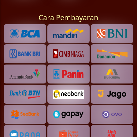
Cara Pembayaran