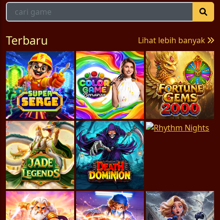
Terbaru
Lihat lebih banyak